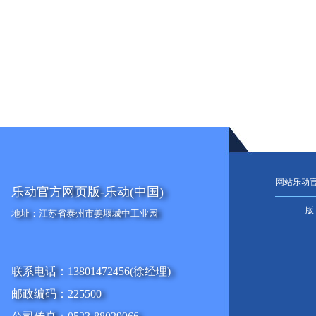
2019-11
13
2019-11
13
2019-11
网站乐动
乐动官方网页版-乐动(中国)
版
地址：江苏省泰州市姜堰城中工业园
联系电话：13801472456(徐经理)
邮政编码：225500