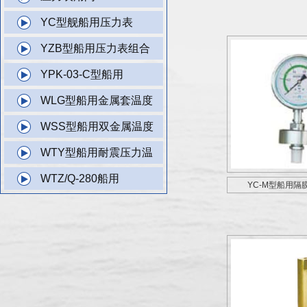
YC型舰船用压力表
YZB型船用压力表组合
YPK-03-C型船用
WLG型船用金属套温度
WSS型船用双金属温度
WTY型船用耐震压力温
WTZ/Q-280船用
YC-M型船用隔