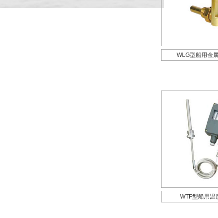
WLG型船用金
WTF型船用温