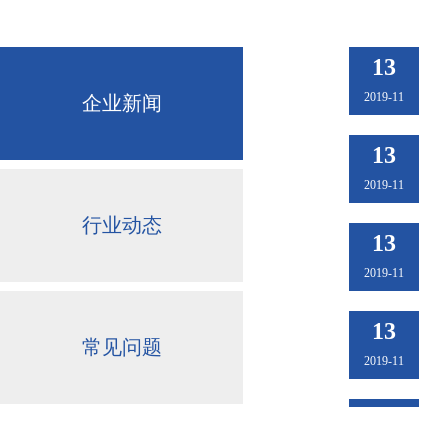
13
2019-11
企业新闻
13
2019-11
行业动态
13
2019-11
13
常见问题
2019-11
13